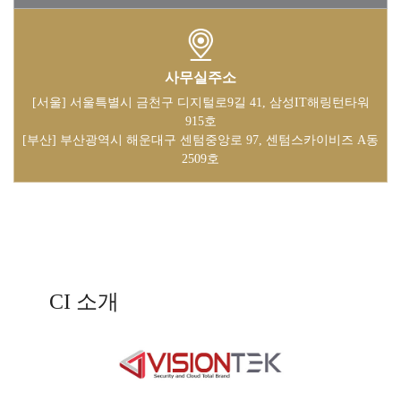
사무실주소
[서울] 서울특별시 금천구 디지털로9길 41, 삼성IT해링턴타워
915호
[부산] 부산광역시 해운대구 센텀중앙로 97, 센텀스카이비즈 A동
2509호
CI 소개