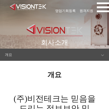
영업기회등록
원격지원
회사소개
개요
개요
(주)비전테크는 믿음을
드리는 정보보안 및