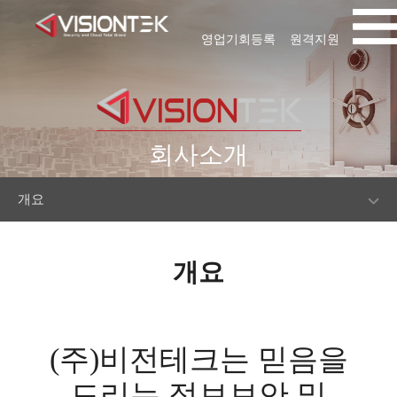
영업기회등록
원격지원
회사소개
개요
개요
(주)비전테크는 믿음을
드리는 정보보안 및