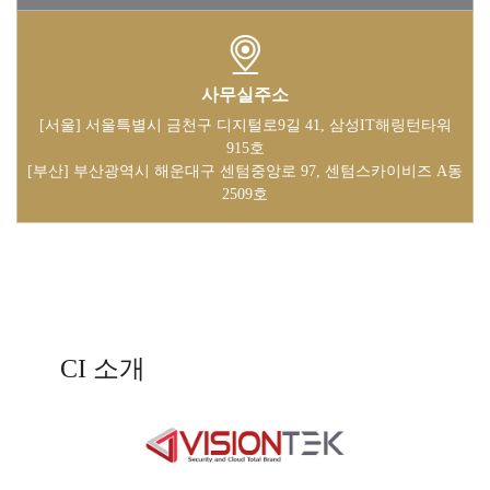
사무실주소
[서울] 서울특별시 금천구 디지털로9길 41, 삼성IT해링턴타워
915호
[부산] 부산광역시 해운대구 센텀중앙로 97, 센텀스카이비즈 A동
2509호
CI 소개