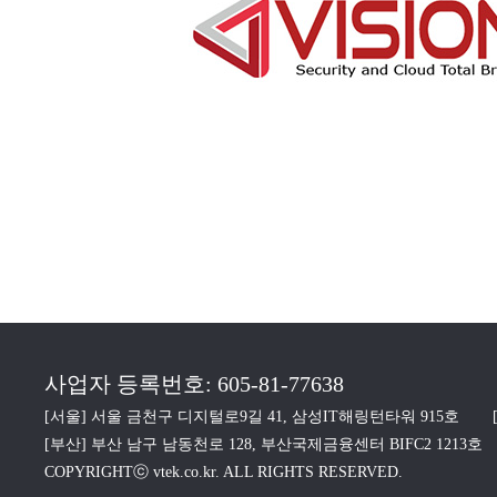
사업자 등록번호: 605-81-77638
[서울] 서울 금천구 디지털로9길 41, 삼성IT해링턴타워 915호
[부산] 부산 남구 남동천로 128, 부산국제금융센터 BIFC2 1213호
COPYRIGHTⓒ vtek.co.kr. ALL RIGHTS RESERVED.