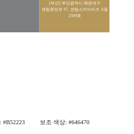
[부산] 부산광역시 해운대구
센텀중앙로 97, 센텀스카이비즈 A동
2509호
#B52223
보조 색상: #646470