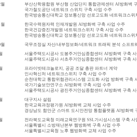
2월
부산산학융합원 부산형 산업단지 통합관제센터 AI방화벽 구
국가철도공단 네트워크 스위치 구축 사업 수주
한국방송통신대학교 정보통신망 선로고도화 네트워크스위치
1월
한국수력원자력 인재개발원 AI방화벽 구축 사업 수주
한국건강증진개발원 네트워크스위치 구축 사업 수주
한국방송통신대학교 정보통신망 선로고도화 네트워크스위치
0월
국무조정실 자산/내부정보화/네트워크 트래픽 분석 소프트웨
월
서울주택도시공사 도봉주거안심종합센터 AI방화벽 구축 사
서울주택도시공사 서초주거안심종합센터 AI방화벽 구축 사
월
프라이빗테크놀로지, 공공 조달 총판 파트너 계약
인사혁신처 네트워크스위치 구축 사업 수주
순천대학교 통합위협관리시스템 고도화 사업 방화벽 구축 
국가기술보안연구소 AI방화벽 구축 사업 수주
서울주택도시공사 광진주거안심종합센터 AI방화벽 구축 사
월
대구지사 설립
한국교육과정평가원 AI방화벽 교체 사업 수주
경상남도 함안군 스마트 도시안전망 통합플랫폼 AI방화벽 
월
전라북도교육청 미래교육연구원 SSL가시성시스템 구축 사
서울특별시 소방재난본부 웹방화벽 구축 사업 수주
서울특별시교육청 노후 웹방화벽 교체 사업 수주