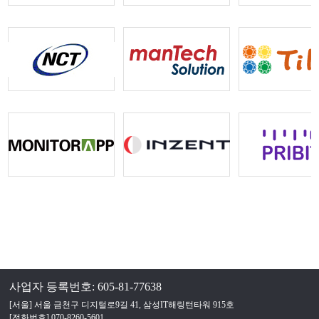
사업자 등록번호: 605-81-77638
[서울] 서울 금천구 디지털로9길 41, 삼성IT해링턴타워 915호
[전화번호] 070-8260-5601