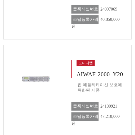
물품식별번호
24097069
조달등록가격
40,850,000
원
모니터랩
AIWAF-2000_Y20
웹 애플리케이션 보호에
특화된 제품
물품식별번호
24100921
조달등록가격
47,210,000
원