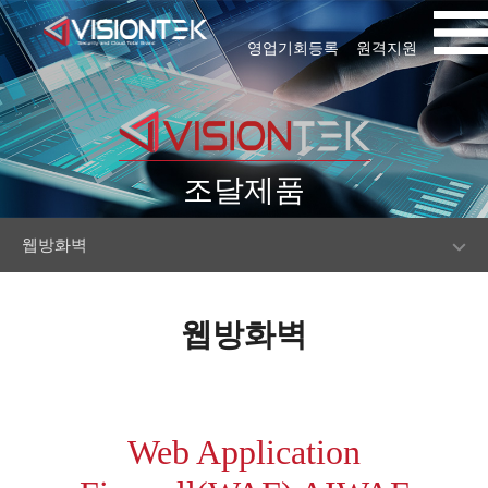
영업기회등록
원격지원
조달제품
웹방화벽
웹방화벽
Web Application