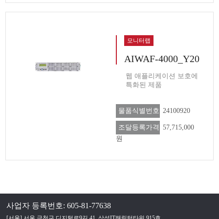
모니터랩
AIWAF-4000_Y20
웹 애플리케이션 보호에
특화된 제품
물품식별번호
24100920
조달등록가격
57,715,000
원
사업자 등록번호: 605-81-77638
[서울] 서울 금천구 디지털로9길 41, 삼성IT해링턴타워 915호