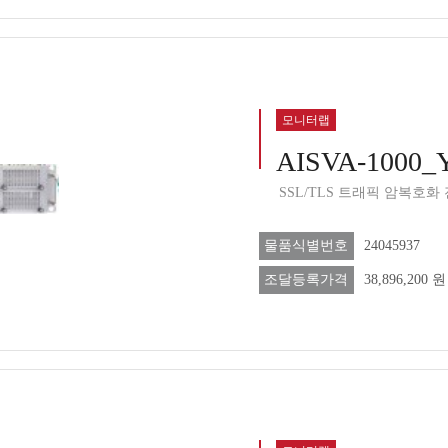
모니터랩
AISVA-1000_
SSL/TLS 트래픽 암복호화
물품식별번호
24045937
조달등록가격
38,896,200 원