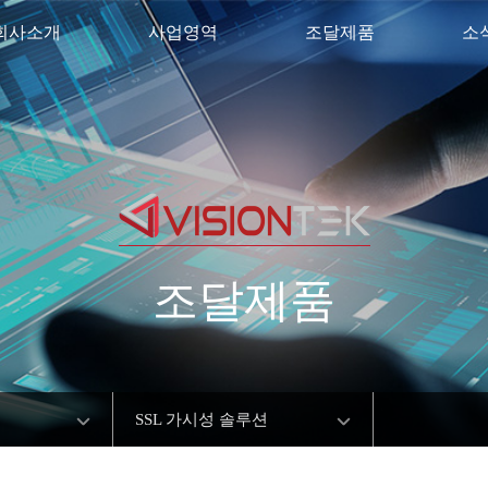
회사소개
사업영역
조달제품
소
조달제품
SSL 가시성 솔루션