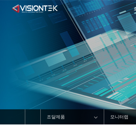
조달제품
모니터랩