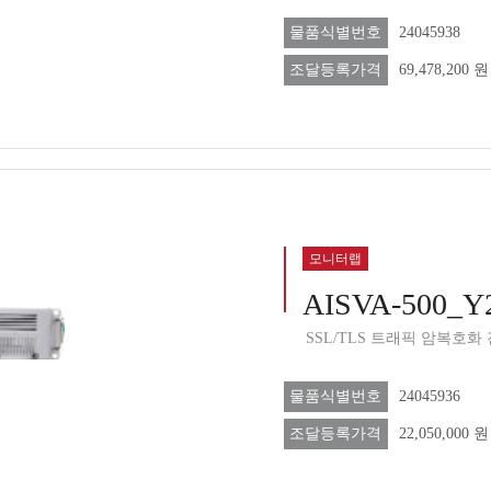
물품식별번호
24045938
조달등록가격
69,478,200 원
모니터랩
AISVA-500_Y
SSL/TLS 트래픽 암복호화
물품식별번호
24045936
조달등록가격
22,050,000 원