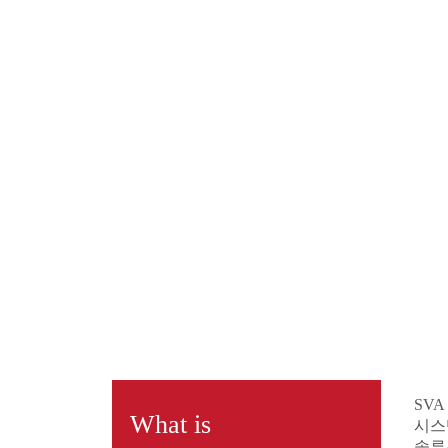
SV
What is
시스
솔루