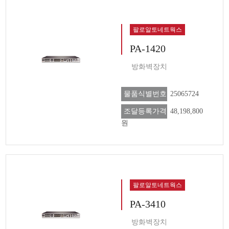
팔로알토네트웍스
PA-1420
방화벽장치
물품식별번호
25065724
조달등록가격
48,198,800
원
팔로알토네트웍스
PA-3410
방화벽장치