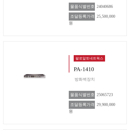
물품식별번호
24040686
조달등록가격
25,500,000
원
팔로알토네트웍스
PA-1410
방화벽장치
물품식별번호
25065723
조달등록가격
29,900,000
원