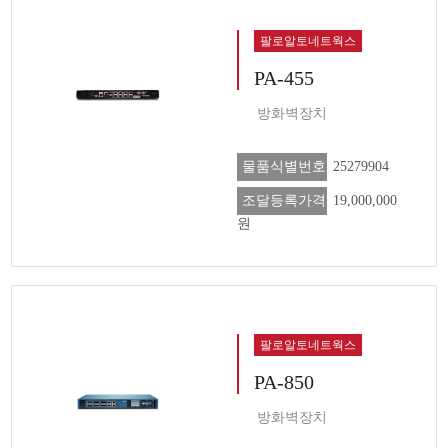
팔로알토네트웍스
PA-455
방화벽장치
물품식별번호
25279904
조달등록가격
19,000,000
원
팔로알토네트웍스
PA-850
방화벽장치