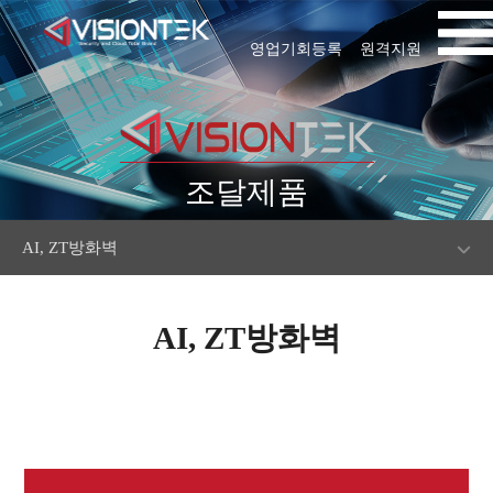
영업기회등록
원격지원
조달제품
AI, ZT방화벽
AI, ZT방화벽