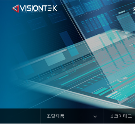
조달제품
넷코아테크