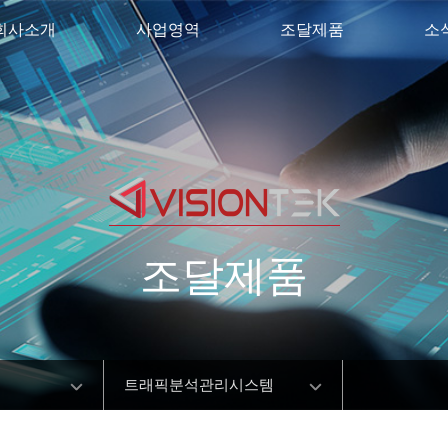
회사소개
사업영역
조달제품
소
조달제품
트래픽분석관리시스템