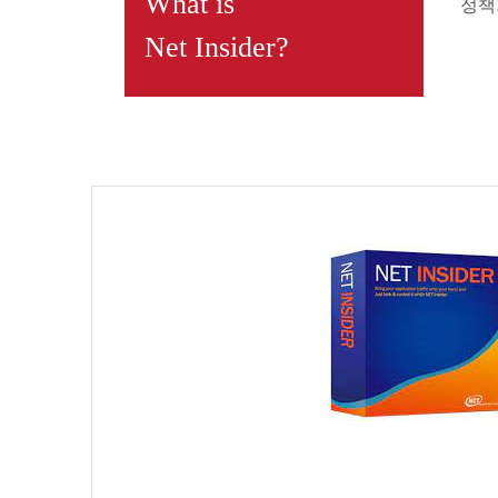
What is
정책
Net Insider?