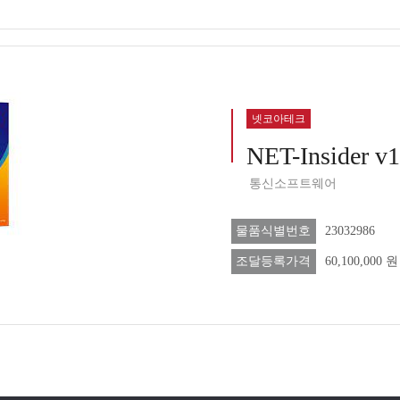
넷코아테크
NET-Insider v
통신소프트웨어
물품식별번호
23032986
조달등록가격
60,100,000 원