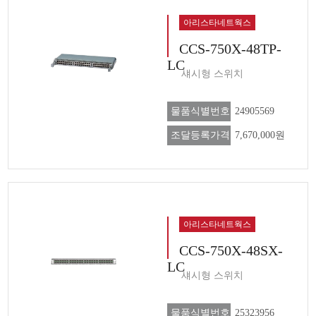
아리스타네트웍스
CCS-750X-48TP-
LC
섀시형 스위치
물품식별번호
24905569
조달등록가격
7,670,000원
아리스타네트웍스
CCS-750X-48SX-
LC
섀시형 스위치
물품식별번호
25323956