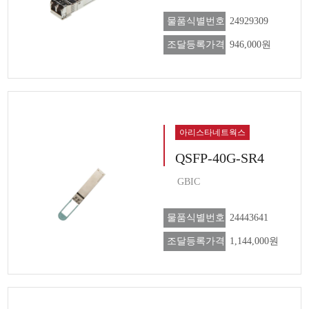
물품식별번호
24929309
조달등록가격
946,000원
아리스타네트웍스
QSFP-40G-SR4
GBIC
물품식별번호
24443641
조달등록가격
1,144,000원