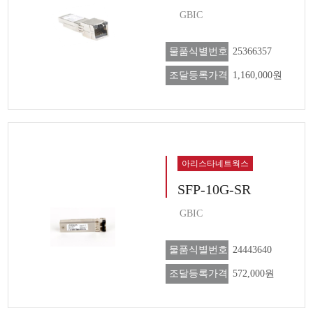
GBIC
물품식별번호
25366357
조달등록가격
1,160,000원
아리스타네트웍스
SFP-10G-SR
GBIC
물품식별번호
24443640
조달등록가격
572,000원