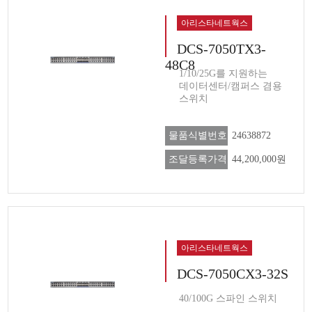
아리스타네트웍스
DCS-7050TX3-
48C8
1/10/25G를 지원하는
데이터센터/캠퍼스 겸용
스위치
물품식별번호
24638872
조달등록가격
44,200,000원
아리스타네트웍스
DCS-7050CX3-32S
40/100G 스파인 스위치