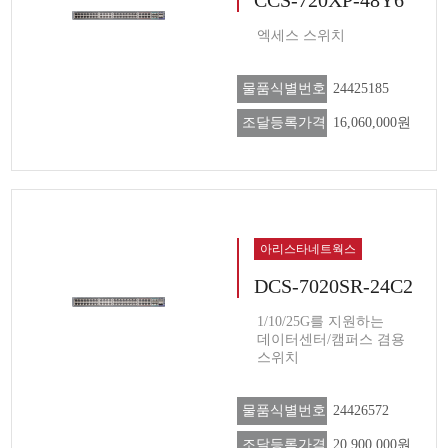
엑세스 스위치
물품식별번호
24425185
조달등록가격
16,060,000원
아리스타네트웍스
DCS-7020SR-24C2
1/10/25G를 지원하는
데이터센터/캠퍼스 겸용
스위치
물품식별번호
24426572
조달등록가격
20,900,000원