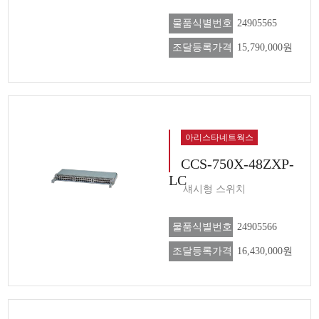
물품식별번호
24905565
조달등록가격
15,790,000원
아리스타네트웍스
CCS-750X-48ZXP-
LC
섀시형 스위치
물품식별번호
24905566
조달등록가격
16,430,000원