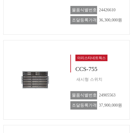
물품식별번호
24426610
조달등록가격
36,300,000원
아리스타네트웍스
CCS-755
새시형 스위치
물품식별번호
24905563
조달등록가격
37,900,000원