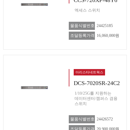
엑세스 스위치
물품식별번호
24425185
조달등록가격
16,060,000원
아리스타네트웍스
DCS-7020SR-24C2
1/10/25G를 지원하는
데이터센터/캠퍼스 겸용
스위치
물품식별번호
24426572
조달등록가격
20,900,000원