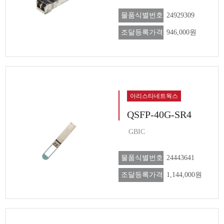
물품식별번호
24929309
조달등록가격
946,000원
아리스타네트웍스
QSFP-40G-SR4
GBIC
물품식별번호
24443641
조달등록가격
1,144,000원