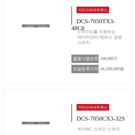
아리스타네트웍스
DCS-7050TX3-
48C8
1/10/25G를 지원하는
데이터센터/캠퍼스 겸용
스위치
물품식별번호
24638872
조달등록가격
44,200,000원
아리스타네트웍스
DCS-7050CX3-32S
40/100G 스파인 스위치