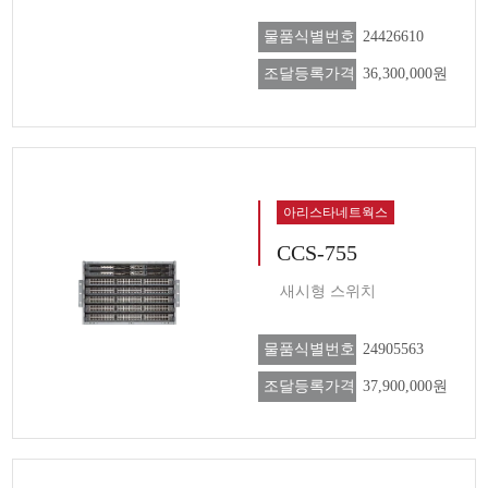
물품식별번호
24426610
조달등록가격
36,300,000원
아리스타네트웍스
CCS-755
새시형 스위치
물품식별번호
24905563
조달등록가격
37,900,000원