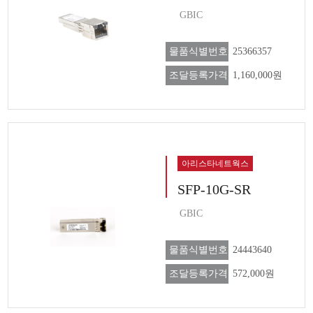
GBIC
물품식별번호
25366357
조달등록가격
1,160,000원
아리스타네트웍스
SFP-10G-SR
GBIC
물품식별번호
24443640
조달등록가격
572,000원