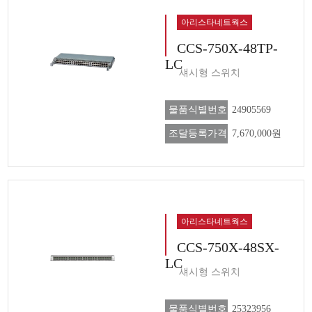
아리스타네트웍스
CCS-750X-48TP-
LC
섀시형 스위치
물품식별번호
24905569
조달등록가격
7,670,000원
아리스타네트웍스
CCS-750X-48SX-
LC
섀시형 스위치
물품식별번호
25323956