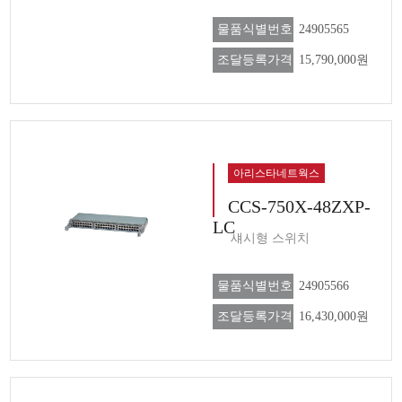
물품식별번호
24905565
조달등록가격
15,790,000원
아리스타네트웍스
CCS-750X-48ZXP-
LC
섀시형 스위치
물품식별번호
24905566
조달등록가격
16,430,000원