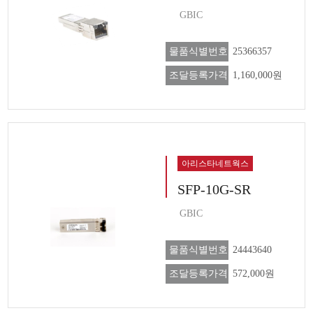
GBIC
물품식별번호
25366357
조달등록가격
1,160,000원
아리스타네트웍스
SFP-10G-SR
GBIC
물품식별번호
24443640
조달등록가격
572,000원