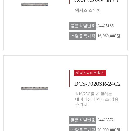
엑세스 스위치
물품식별번호
24425185
조달등록가격
16,060,000원
아리스타네트웍스
DCS-7020SR-24C2
1/10/25G를 지원하는
데이터센터/캠퍼스 겸용
스위치
물품식별번호
24426572
조달등록가격
20,900,000원