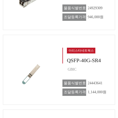
물품식별번호
24929309
조달등록가격
946,000원
아리스타네트웍스
QSFP-40G-SR4
GBIC
물품식별번호
24443641
조달등록가격
1,144,000원