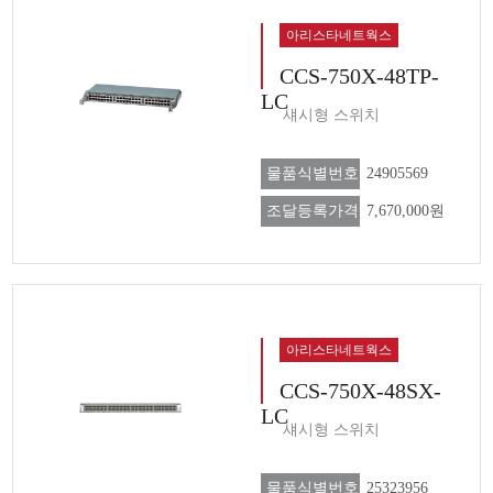
아리스타네트웍스
CCS-750X-48TP-
LC
섀시형 스위치
물품식별번호
24905569
조달등록가격
7,670,000원
아리스타네트웍스
CCS-750X-48SX-
LC
섀시형 스위치
물품식별번호
25323956