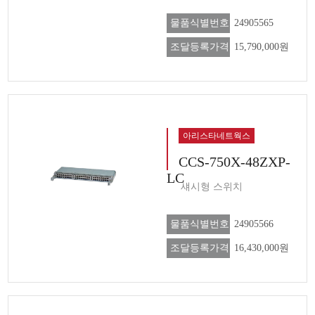
물품식별번호
24905565
조달등록가격
15,790,000원
아리스타네트웍스
CCS-750X-48ZXP-
LC
섀시형 스위치
물품식별번호
24905566
조달등록가격
16,430,000원