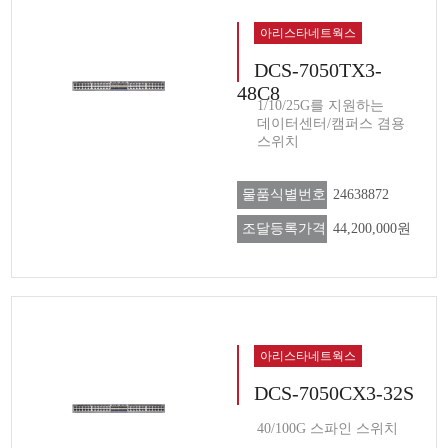
아리스타네트웍스
DCS-7050TX3-
48C8
1/10/25G를 지원하는
데이터센터/캠퍼스 겸용
스위치
물품식별번호
24638872
조달등록가격
44,200,000원
아리스타네트웍스
DCS-7050CX3-32S
40/100G 스파인 스위치