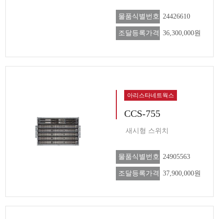
물품식별번호
24426610
조달등록가격
36,300,000원
아리스타네트웍스
CCS-755
새시형 스위치
물품식별번호
24905563
조달등록가격
37,900,000원