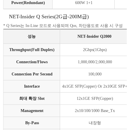
Power(Redundant)
600W 1+1
NET-Insider Q Series(2G급-200M급)
* Q Series는 In-Line 모드로 사용되며 Qos, 차단용도로 사용 시 구성
성능
NET-Insider Q2000
Throughput(Full Duplex)
2Gbps(1Gbps)
Connection/Flows
1,000,000/2,000,000
Connection Per Second
100,000
Interface
4x1GE SFP(Copper) Or 2x10GE SFP+
최대 확장 Slot
12x1GE SFP(Copper)
Management
2x10/100/1000 Base_Tx
By-Pass
내장형