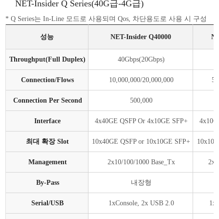
NET-Insider Q Series(40G급-4G급)
* Q Series는 In-Line 모드로 사용되며 Qos, 차단용도로 사용 시 구성
성능
NET-Insider Q40000
NE
Throughput(Full Duplex)
40Gbps(20Gbps)
Connection/Flows
10,000,000/20,000,000
5,
Connection Per Second
500,000
Interface
4x40GE QSFP Or 4x10GE SFP+
4x10G
최대 확장 Slot
10x40GE QSFP or 10x10GE SFP+
10x10G
Management
2x10/100/1000 Base_Tx
2x1
By-Pass
내장형
Serial/USB
1xConsole, 2x USB 2.0
1xC