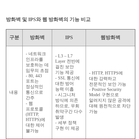
방화벽 및 IPS와 웹 방화벽의 기능 비교
구분
방화벽
IPS
웹방화벽
- 네트워크
- L3 – L7
인프라를
Layer 전반에
보호하는 데
걸친 보안
임무의 초점
기능 제공
- HTTP, HTTPS에
- 80, 443
- SSL 통신에
대한 강력하고
포트는
대한 방어
전문적인 보안 가능
정상적인
능력 미흡
- Positive Security
내용
통신으로
- 시그니처
Model 구현으로
간주
방식에 의존
알려지지 않은 공격에
- 웹
하므로, 우회
대해 원천적으로 차단
프로토콜
취약구간 다수
가능
(HTTP,
발생
HTTPS)에
- 세부 정책
대한 제어
구현 미 제공
불가능