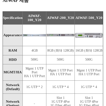
AIWAF 제품
AIWAF-
Specification
AIWAF-200_Y20
AIWAF-500_Y20
100_Y20
Appearance
RAM
4GB
8GB (최대 128GB)
16GB (최대 128GB
HDD
500G
500G
500G
Mgmt 1 UTP
Mgmt 1 UTP Port
Mgmt 1 UTP Port
MGMT/HA
Port
HA 1 UTP Port
HA 1 UTP Port
HA 1 UTP Port
Network
1G UTP * 2
1G UTP * 4
1G UTP * 4
(Default)
Slot 1
Slot 1
Network
1G UTP 4Por
1G UTP 4Por
-
(Option)
1G Fiber 4Port
1G Fiber 4Port